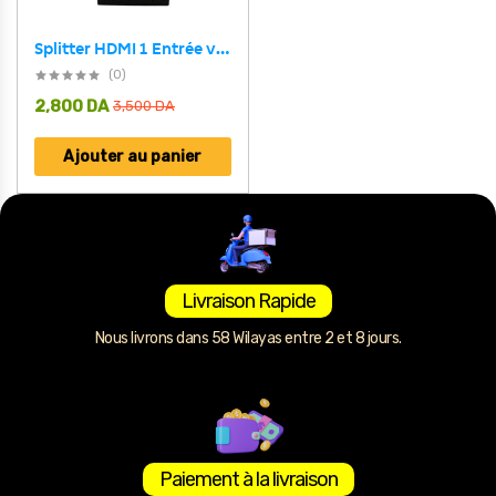
Splitter HDMI 1 Entrée vers 4 Sorties – HDMI موزع
(0)
2,800
DA
3,500
DA
Ajouter au panier
Livraison Rapide
Nous livrons dans 58 Wilayas entre 2 et 8 jours.
Paiement à la livraison