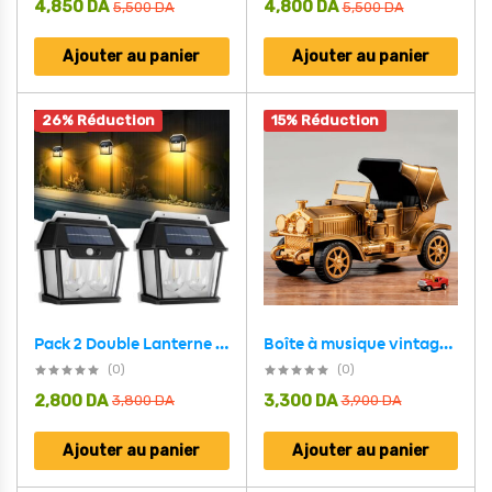
4,850
DA
4,800
DA
5,500
DA
5,500
DA
Ajouter au panier
Ajouter au panier
26% Réduction
15% Réduction
Pack 2 Double Lanterne Vintage Bougie Murale – عرض خاص مصباحين بالطاقة الشمسية
Boîte à musique vintage en forme de voiture locomotive
(0)
(0)
2,800
DA
3,300
DA
3,800
DA
3,900
DA
Ajouter au panier
Ajouter au panier