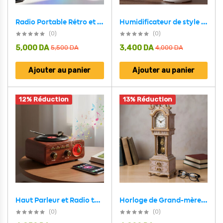
Humidificateur de style vintage avec aromathérapie et veilleuse USB T31 – معطر جو
Radio Portable Rétro et Haut Parleur Bluetooth Style Vintage MD-1313BT – مكبر صوت بلوتوث
(0)
(0)
5,000
DA
3,400
DA
5,500
DA
4,000
DA
Ajouter au panier
Ajouter au panier
12% Réduction
13% Réduction
Horloge de Grand-mère avec Boîte à Musique Design Vintage – ساعة ديكور
Haut Parleur et Radio tourne-disque vintage Bluetooth Sans Fil – مكبر صوت بلوتوث على شكل راديو
(0)
(0)