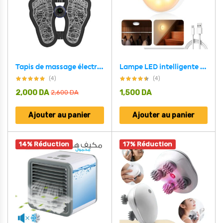
Tapis de massage électrique des pieds EMS Technologie Physiothérapie
Lampe LED intelligente à capteur de mouvement sans fil Rechargeable
(4)
(4)
2,000
DA
1,500
DA
2,600
DA
Ajouter au panier
Ajouter au panier
14% Réduction
17% Réduction