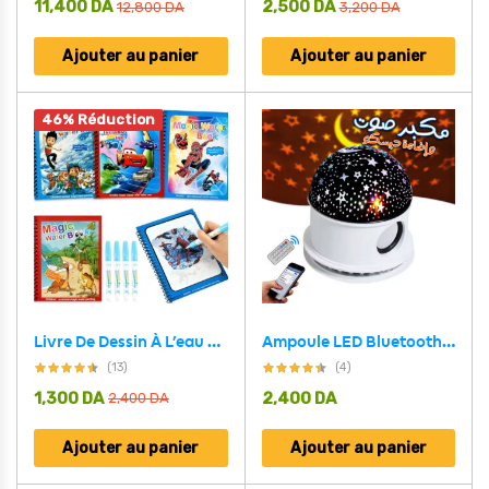
11,400
DA
2,500
DA
12,800
DA
3,200
DA
Ajouter au panier
Ajouter au panier
46% Réduction
Livre De Dessin À L’eau Magique, Jouet de Coloriage Réutilisable Pour enfants – كتاب رسم الماء السحري، كتاب تلوين قابل لإعادة الاستخدام للأطفال
Ampoule LED Bluetooth Haut-parleur + effet jeux d lumière de scène magique
(13)
(4)
1,300
DA
2,400
DA
2,400
DA
Ajouter au panier
Ajouter au panier