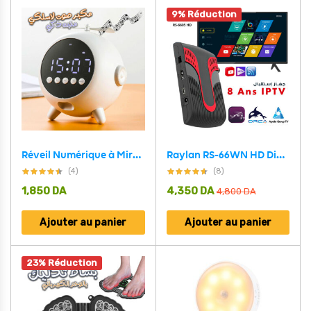
9% Réduction
Réveil Numérique à Miroir Rechargeable avec Haut-parleur Portable Bluetooth 5.0
Raylan RS-66WN HD Digital Satellite TV Receiver
(4)
(8)
1,850
DA
4,350
DA
4,800
DA
Ajouter au panier
Ajouter au panier
23% Réduction