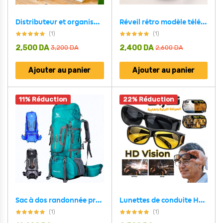
Distributeur et organisateur de nourriture sèche mural – صندوق تخزين مثبت على الحائط وموزع طعام
Réveil rétro modèle téléphone pour chronométreur créatif pour la décoration
(1)
(1)
2,500
DA
2,400
DA
3,200
DA
2,600
DA
Ajouter au panier
Ajouter au panier
11% Réduction
22% Réduction
Sac à dos randonnée professionnel 80 L étanche, système de soutien dorsal léger
Lunettes de conduite HD Vision Du Jour et Nuit 2Pcs
(1)
(1)