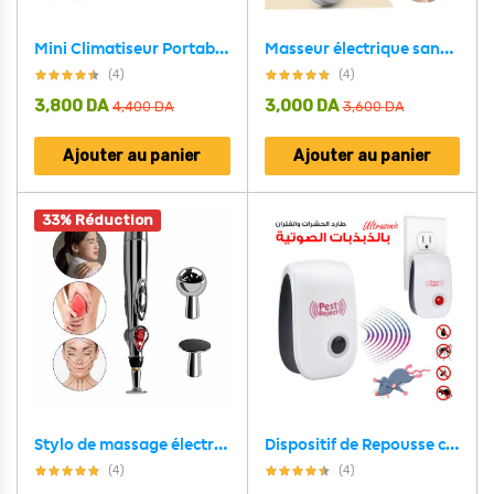
Mini Climatiseur Portable 3in1 Refroidisseur D’Air Géant -Usb-
Masseur électrique sans fil en Silicone 4 nœuds de massage
(4)
(4)
3,800
DA
3,000
DA
4,400
DA
3,600
DA
Ajouter au panier
Ajouter au panier
33% Réduction
Stylo de massage électrique pour points d’acupuncture
Dispositif de Repousse contre Insectes et Rats via Ultrasons
(4)
(4)