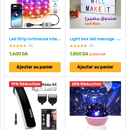
Led Strip lumineuse intelligente 5M USB Bluetooth pour décoration
Light box led message – Coloré
(4)
(4)
1,600
DA
1,850
DA
2,200
DA
Ajouter au panier
Ajouter au panier
19% Réduction
25% Réduction