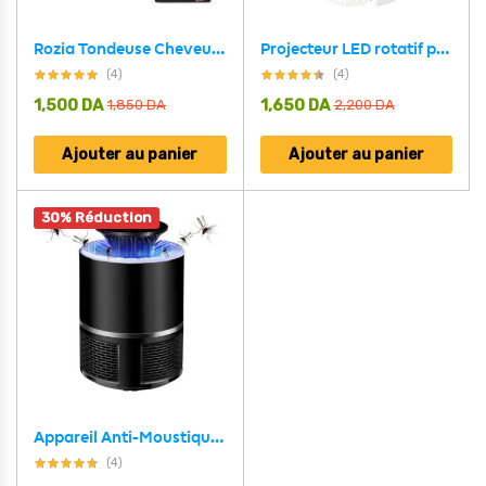
Rozia Tondeuse Cheveux et barbes Rechargeable Sans fil HQ207
Projecteur LED rotatif produisant l’image d’un ciel étoilé, idéal pour la chambre d’un enfant
(4)
(4)
1,500
DA
1,650
DA
1,850
DA
2,200
DA
Ajouter au panier
Ajouter au panier
30% Réduction
Appareil Anti-Moustique USB 5W Avec Lampe LED Écologique
(4)