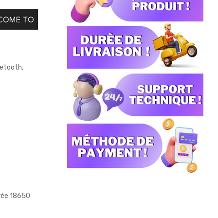
uetooth,
grée 18650