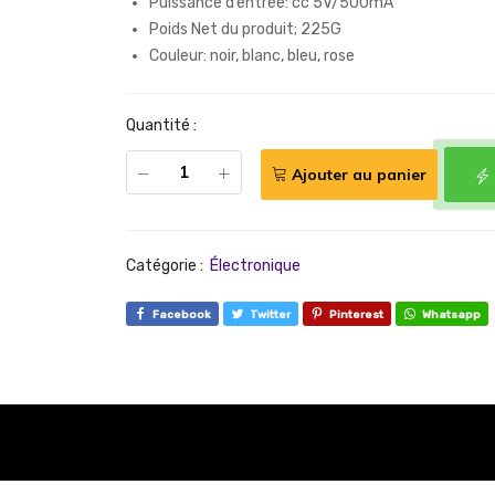
Puissance d’entrée: cc 5V/500mA
Poids Net du produit; 225G
Couleur: noir, blanc, bleu, rose
Quantité :
Ajouter au panier
Catégorie :
Électronique
Facebook
Twitter
Pinterest
Whatsapp