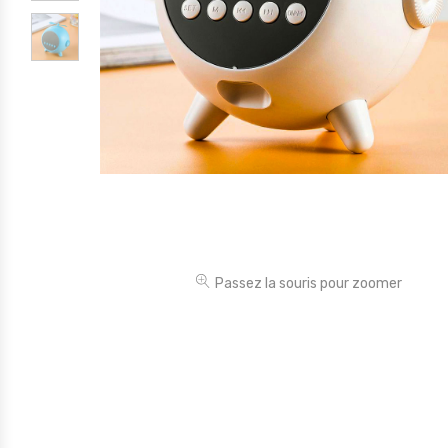
Électronique
Jouets
Maison
Maternité
Outillages & Bricolage
Packs
Sac à dos et Mode
Soins & Beauté
Passez la souris pour zoomer
Sport
Divers