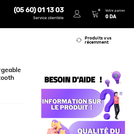
(05 60) 01 13 03
0
Votre panier
0
DA
Service clientèle
Produits vus
récemment
rgeable
tooth