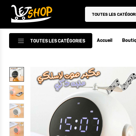
TOUTES LES CATÉGOR
Letshop.dz
Accueil
Bouti
TOUTES LES CATÉGORIES
Accessoires
Accessoires Auto/Moto
Accessoires PC
Camping & Randonnée
Cuisine
Décoration
Electroménager