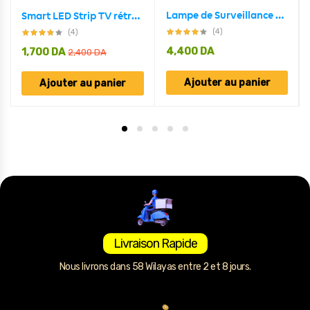
Lampe de Surveillance extérieure solaire Anti-vol, capteur de mouvement PIR à Induction humaine
Smart LED Strip TV rétroéclairage 5M RGB Android/iOS
(4)
(4)
4,400
DA
1,700
DA
2,400
DA
Ajouter au panier
Ajouter au panier
Livraison Rapide
Nous livrons dans 58 Wilayas entre 2 et 8 jours.