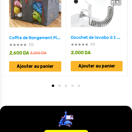
Douchet de lavabo à 3 Modes réglables télescopique
Coffre de Rangement Pliable Pour Vêtements et Articles
(0)
(0)
2,000
DA
2,600
DA
3,200
DA
Ajouter au panier
Ajouter au panier