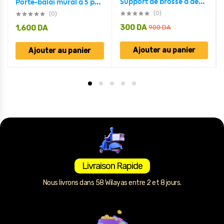
Support de brosse à dents en forme de dents pour salle de bain
Porte-balai mural à 5 positions et 6 crochets
(0)
(0)
300
DA
1,600
DA
900
DA
Ajouter au panier
Ajouter au panier
Livraison Rapide
Nous livrons dans 58 Wilayas entre 2 et 8 jours.