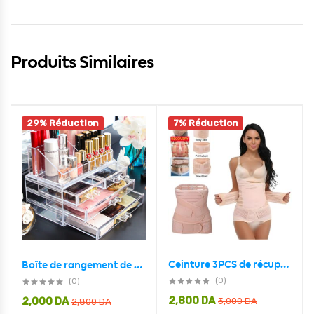
Produits Similaires
29% Réduction
7% Réduction
Ceinture 3PCS de récupération du corps apres l’accouchement – حزام استعادة الجسم بعد الولادة مكون من 3 قطع
Boîte de rangement de maquillage acrylique avec 3 tiroirs
(0)
(0)
2,800
DA
2,000
DA
3,000
DA
2,800
DA