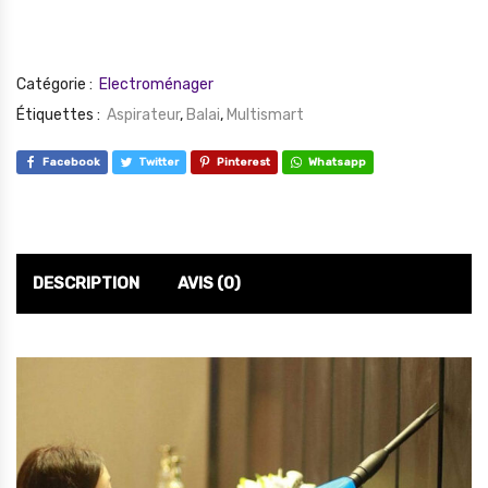
Catégorie :
Electroménager
Étiquettes :
Aspirateur
,
Balai
,
Multismart
Facebook
Twitter
Pinterest
Whatsapp
DESCRIPTION
AVIS (0)