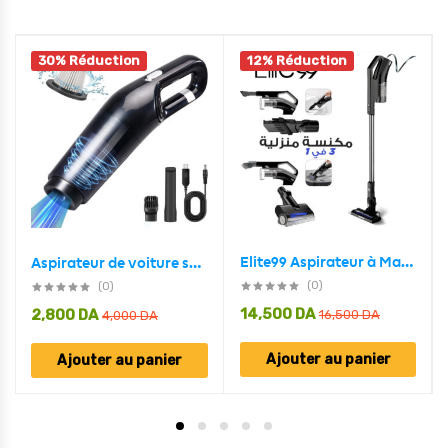
30% Réduction
12% Réduction
Elite99 Aspirateur à Main Domestique Sans Fil 3 En 1
Aspirateur de voiture sans fil 10000PA Rechargeable – مكنسة كهربائية لاسلكية
(0)
(0)
14,500
DA
2,800
DA
16,500
DA
4,000
DA
Ajouter au panier
Ajouter au panier