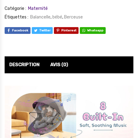
Catégorie :
Maternité
Étiquettes :
Balancelle
,
bébé
,
Berceuse
Facebook
Twitter
Pinterest
Whatsapp
DESCRIPTION
AVIS (0)