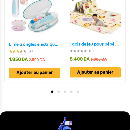
Tapis de jeu pour bébé pliable mousse XPE double face imperméable – بساط ألعاب للأطفال
Lime à ongles électrique pour bébé
(0)
(4)
5,400
DA
1,850
DA
6,000
DA
2,500
DA
Ajouter au panier
Ajouter au panier