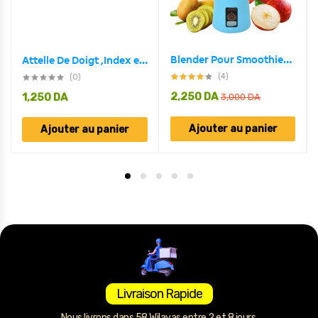
Blender Pour Smoothies Portable Ultra Puissant – Rechargeable
Attelle De Doigt ,Index en Aluminium Réglable Moyen Doigt Récupération Protection Contre Les Blessures
(4)
(0)
2,250
DA
1,250
DA
3,000
DA
Ajouter au panier
Ajouter au panier
Livraison Rapide
Nous livrons dans 58 Wilayas entre 2 et 8 jours.