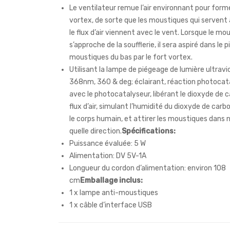
Le ventilateur remue l’air environnant pour form
vortex, de sorte que les moustiques qui servent 
le flux d’air viennent avec le vent. Lorsque le mo
s’approche de la soufflerie, il sera aspiré dans le p
moustiques du bas par le fort vortex.
Utilisant la lampe de piégeage de lumière ultravi
368nm, 360 & deg; éclairant, réaction photocat
avec le photocatalyseur, libérant le dioxyde de c
flux d’air, simulant l’humidité du dioxyde de carb
le corps humain, et attirer les moustiques dans 
quelle direction.
Spécifications:
Puissance évaluée: 5 W
Alimentation: DV 5V-1A
Longueur du cordon d’alimentation: environ 108
cm
Emballage inclus:
1 x lampe anti-moustiques
1 x câble d’interface USB