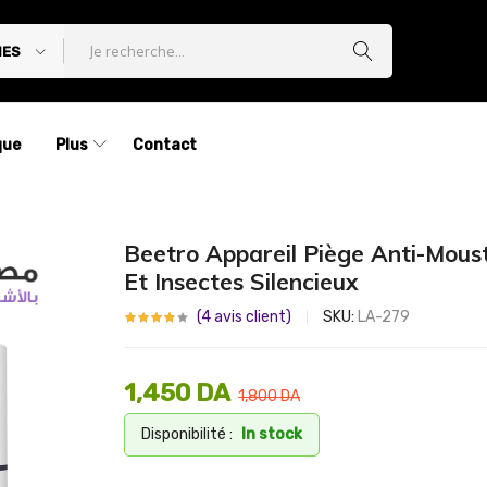
IES
que
Plus
Contact
Beetro Appareil Piège Anti-Mous
Et Insectes Silencieux
(
4
avis client)
SKU:
LA-279
1,450
DA
1,800
DA
Disponibilité :
In stock