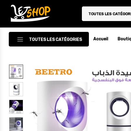
TOUTES LES CATÉGOR
Letshop.dz
Accueil
Bouti
TOUTES LES CATÉGORIES
Accessoires
Accessoires Auto/Moto
Accessoires PC
Camping & Randonnée
Cuisine
Décoration
Electroménager