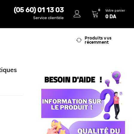
(05 60) 01 13 03
0
Votre panier
0
DA
Service clientèle
Produits vus
récemment
tiques