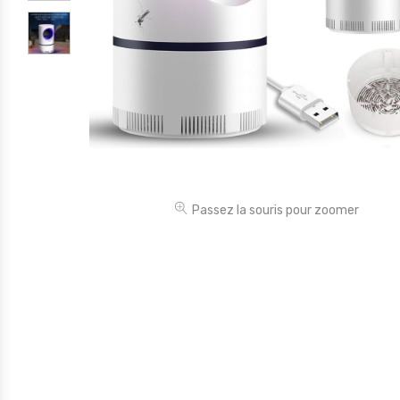
Électronique
Jouets
Maison
Maternité
Outillages & Bricolage
Packs
Passez la souris pour zoomer
Sac à dos et Mode
Soins & Beauté
Sport
Divers