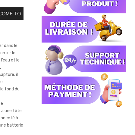
er dans le
onter le
l’eau et le
.
apture, il
le
 le fond du
ne
é à une tête
connecté à
une batterie