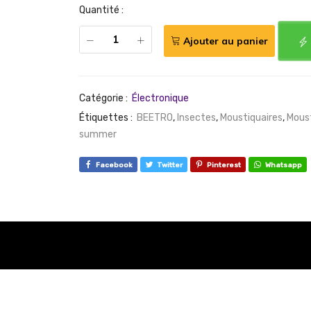
Quantité :
Ajouter au panier
Catégorie :
Électronique
Étiquettes :
BEETRO
,
Insectes
,
Moustiquaires
,
Mous
summer
Facebook
Twitter
Pinterest
Whatsapp