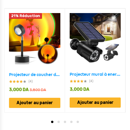
21% Réduction
Projecteur mural à energie solaire en forme de camera Avec Détecteur De Mouvement et détecteur jour/nuit
Projecteur de coucher de soleil rotatif à 180 ° USB décoration murale
(4)
(4)
3,000
DA
3,000
DA
3,800
DA
Ajouter au panier
Ajouter au panier