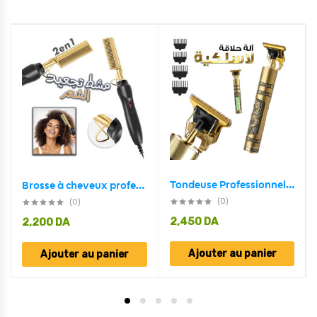
Tondeuse Professionnelle Barbe Et Moustache VT-822
Brosse à cheveux professionnel électrique en alliage d’aluminium 2en1 pour cheveux secs ou mouillés
(0)
(0)
2,450
DA
2,200
DA
Ajouter au panier
Ajouter au panier