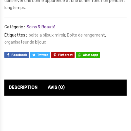
conserver une bonne apparence et une bonne fonction pendant
longtemps.
Catégorie :
Soins & Beauté
Étiquettes :
boite a bijoux miroir
,
Boite de rangement
,
organisateur de bijoux
Facebook
Twitter
Pinterest
Whatsapp
DESCRIPTION
AVIS (0)