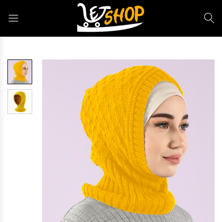
Letshop.dz