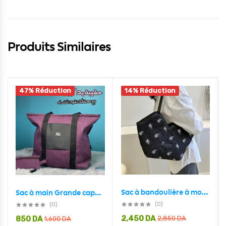
Produits Similaires
47% Réduction
14% Réduction
Sac à bandoulière à motif floral avec motif de patch de lettre
Sac à main Grande capacité avec un portefeuille pour femme
(0)
(0)
2,450
DA
850
DA
2,850
DA
1,600
DA