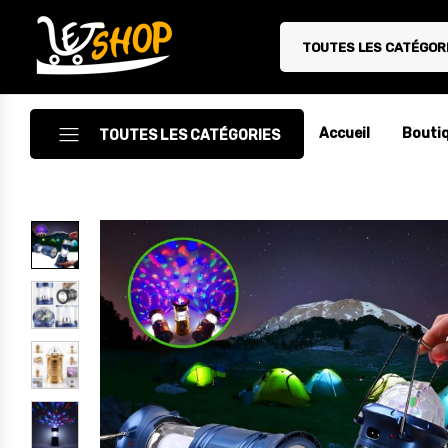
TOUTES LES CATÉGOR
Letshop.dz
Accueil
Bouti
TOUTES LES CATÉGORIES
Accessoires
Accessoires Auto/Moto
Accessoires PC
Camping & Randonnée
Cuisine
Décoration
Electroménager