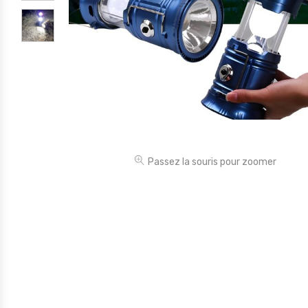
Électronique
Jouets
Maison
Maternité
Outillages & Bricolage
Packs
Passez la souris pour zoomer
Sac à dos et Mode
Soins & Beauté
Sport
Divers