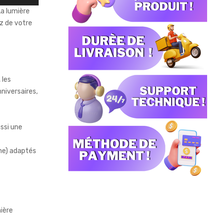
La lumière
z de votre
 les
nniversaires,
ssi une
ène) adaptés
mière