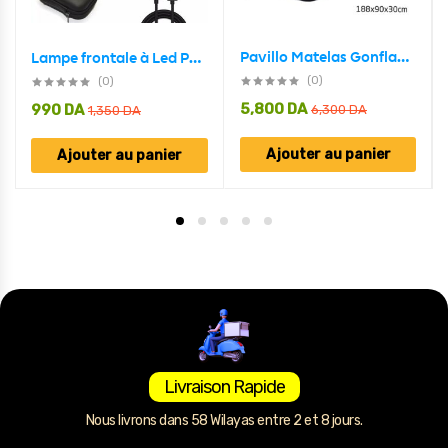
Pavillo Matelas Gonflable avec Oreiller intégrée 188x99x30 cm Bestwey #67680
Lampe frontale à Led Portable imperméable Rechargeable USB
(0)
(0)
5,800
DA
990
DA
6,300
DA
1,350
DA
Ajouter au panier
Ajouter au panier
Livraison Rapide
Nous livrons dans 58 Wilayas entre 2 et 8 jours.