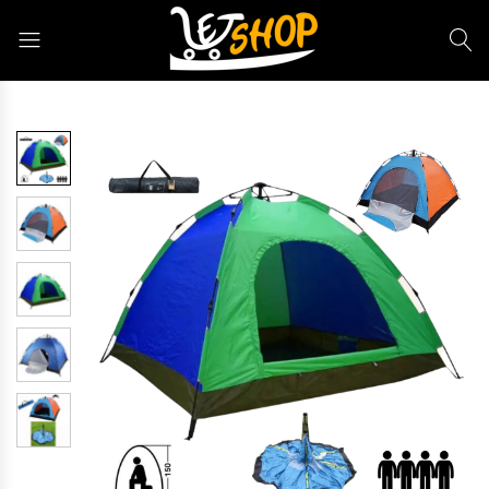
Letshop.dz