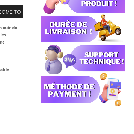
n cuir de
 les
ine
table