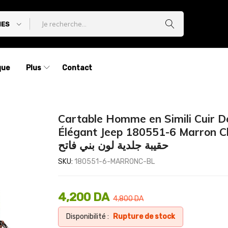
IES
que
Plus
Contact
Cartable Homme en Simili Cuir D
Élégant Jeep 180551-6 Marron Cl
حقيبة جلدية لون بني فاتح
SKU:
180551-6-MARRONC-BL
4,200
DA
4,800
DA
Disponibilité :
Rupture de stock