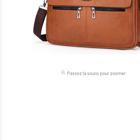
Électronique
Jouets
Maison
Maternité
Outillages & Bricolage
Packs
Passez la souris pour zoomer
Sac à dos et Mode
Soins & Beauté
Sport
Divers