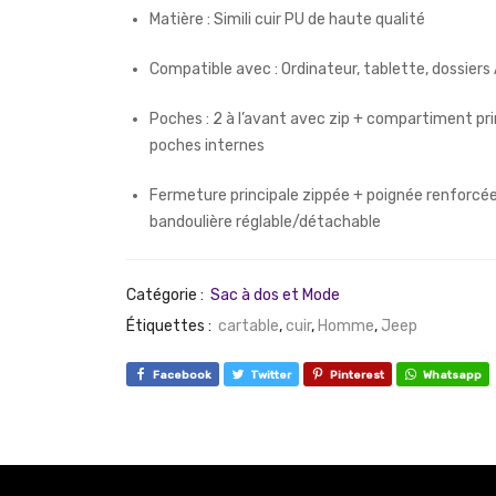
Matière : Simili cuir PU de haute qualité
Compatible avec : Ordinateur, tablette, dossiers
Poches : 2 à l’avant avec zip + compartiment pri
poches internes
Fermeture principale zippée + poignée renforcé
bandoulière réglable/détachable
Catégorie :
Sac à dos et Mode
Étiquettes :
cartable
,
cuir
,
Homme
,
Jeep
Facebook
Twitter
Pinterest
Whatsapp