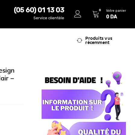
(05 60) 01 13 03
0
Votre panier
0
DA
Service clientèle
Produits vus
récemment
esign
air –