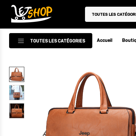
TOUTES LES CATÉGOR
Letshop.dz
Accueil
Bouti
TOUTES LES CATÉGORIES
Accessoires
Accessoires Auto/Moto
Accessoires PC
Camping & Randonnée
Cuisine
Décoration
Electroménager