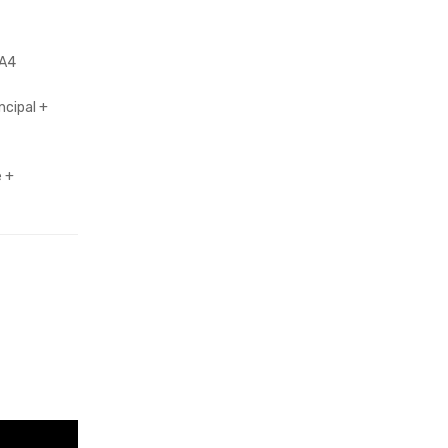
 A4
ncipal +
e +