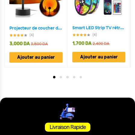
Smart LED Strip TV rétroéclairage 5M RGB Android/iOS
Projecteur de coucher de soleil rotatif à 180 ° USB décoration murale
(4)
(4)
1,700
DA
3,000
DA
2,400
DA
3,800
DA
Ajouter au panier
Ajouter au panier
Livraison Rapide