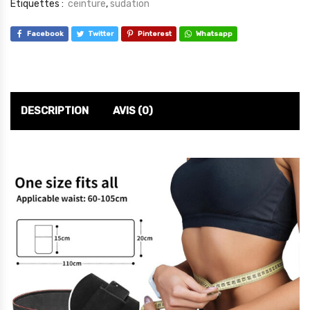
Étiquettes :
ceinture
,
sudation
Facebook
Twitter
Pinterest
Whatsapp
DESCRIPTION
AVIS (0)