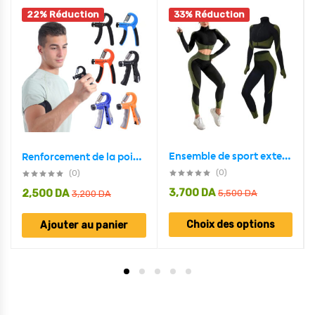
22% Réduction
33% Réduction
Ensemble de sport extensible pour femme 2 Pcs – Noir,Vert
Renforcement de la poignée avec résistance réglable de 11 à 132 lb (5 à 60 kg)
(0)
(0)
3,700
DA
2,500
DA
5,500
DA
3,200
DA
Choix des options
Ajouter au panier