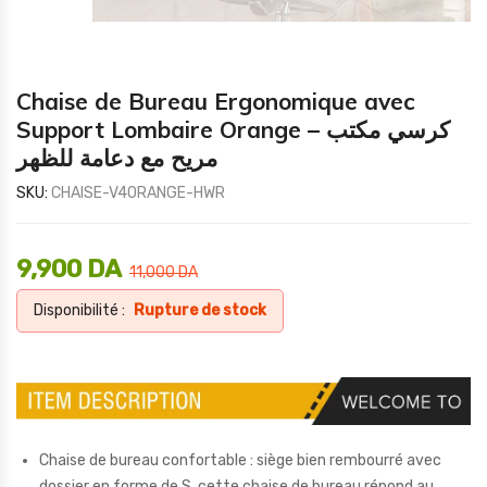
Chaise de Bureau Ergonomique avec
Support Lombaire Orange – كرسي مكتب
مريح مع دعامة للظهر
SKU:
CHAISE-V4ORANGE-HWR
9,900
DA
11,000
DA
Disponibilité :
Rupture de stock
Chaise de bureau confortable : siège bien rembourré avec
dossier en forme de S, cette chaise de bureau répond au