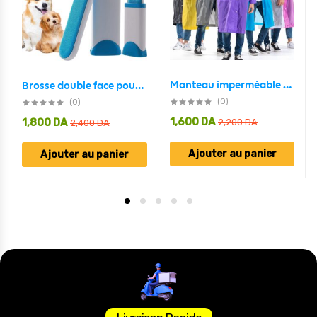
Manteau imperméable à capuche transparent, léger et réfléchissant,
Brosse double face pour enlever les poils d’animaux, la poussière et les peluches, vêtements, meubles, canapé, tapis – فرشاة لإزالة شعر الحيوانات الأليفة والغبار والوبر
(0)
(0)
1,600
DA
1,800
DA
2,200
DA
2,400
DA
Ajouter au panier
Ajouter au panier