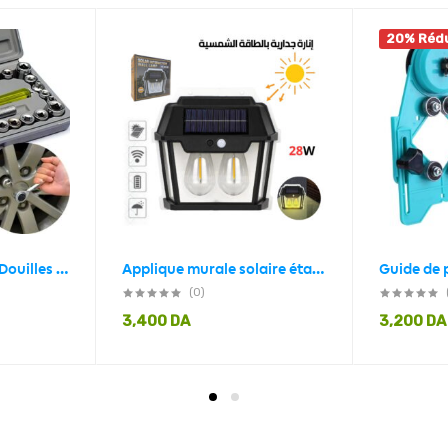
20% Réd
Caisse De 40 Clés À Douilles Mixtes 1/4″ Et 3/8″ Aiwa
Applique murale solaire étanche d’extérieur rechargeable – Capteur de mouvement (HW 999-2 W)
(0)
3,400
DA
3,200
DA