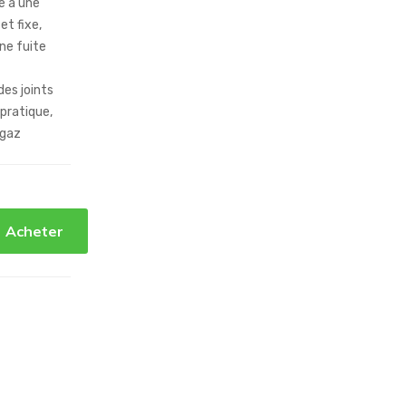
e a une
et fixe,
ne fuite
des joints
pratique,
 gaz
Acheter