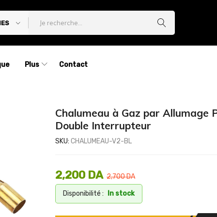
IES
que
Plus
Contact
Chalumeau à Gaz par Allumage P
Double Interrupteur
SKU:
CHALUMEAU-V2-BL
2,200
DA
2,700
DA
Disponibilité :
In stock