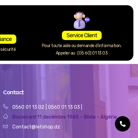
Service Client
iance
Pour toute aide ou demande d’information.
sécurité
Appeler au : (05 60) 01 13 03
Contact
0560 01 13 02
|
0560 01 13 03
|
Boulevard 11 decembre 1960 – Blida - Algérie
Contact@letshop.dz