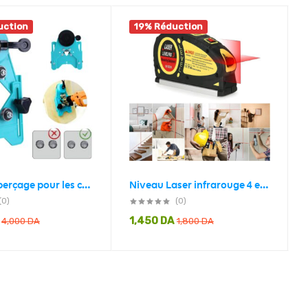
uction
19% Réduction
Guide de perçage pour les carrelages avec ventouse de base sous vide
Niveau Laser infrarouge 4 en 1 polyvalent Horizon mesure
(0)
(0)
1,450
DA
4,000
DA
1,800
DA