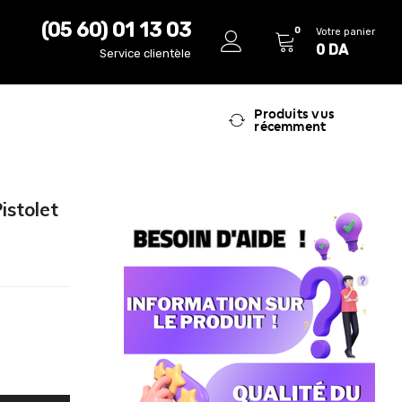
(05 60) 01 13 03
0
Votre panier
0
DA
Service clientèle
Produits vus
récemment
istolet