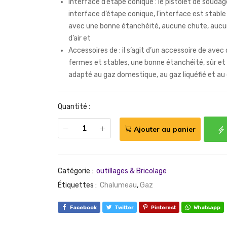
Interface d’étape conique : le pistolet de soudag
interface d’étape conique, l’interface est stable 
avec une bonne étanchéité, aucune chute, aucu
d’air et
Accessoires de : il s’agit d’un accessoire de avec 
fermes et stables, une bonne étanchéité, sûr et 
adapté au gaz domestique, au gaz liquéfié et au
Quantité :
Ajouter au panier
Catégorie :
outillages & Bricolage
Étiquettes :
Chalumeau
,
Gaz
Facebook
Twitter
Pinterest
Whatsapp