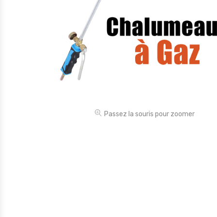
Électronique
Jouets
Maison
Maternité
Outillages & Bricolage
Packs
Passez la souris pour zoomer
Sac à dos et Mode
Soins & Beauté
Sport
Divers