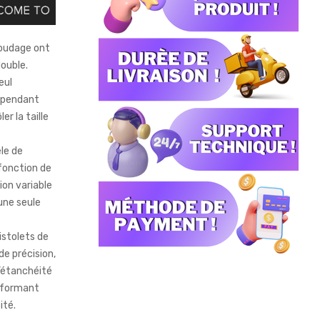
soudage ont
ouble.
eul
e pendant
er la taille
èle de
 fonction de
ion variable
’une seule
istolets de
e précision,
’étanchéité
, formant
ité.