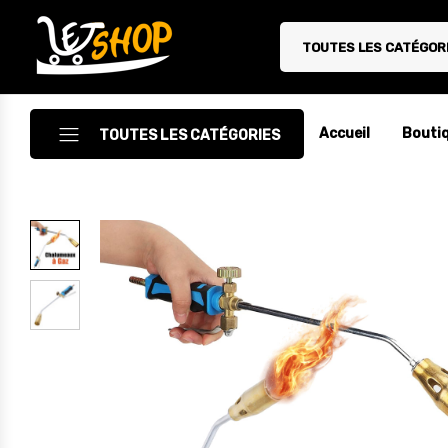
TOUTES LES CATÉGOR
Letshop.dz
Accueil
Bouti
TOUTES LES CATÉGORIES
Accessoires
Accessoires Auto/Moto
Accessoires PC
Camping & Randonnée
Cuisine
Décoration
Electroménager