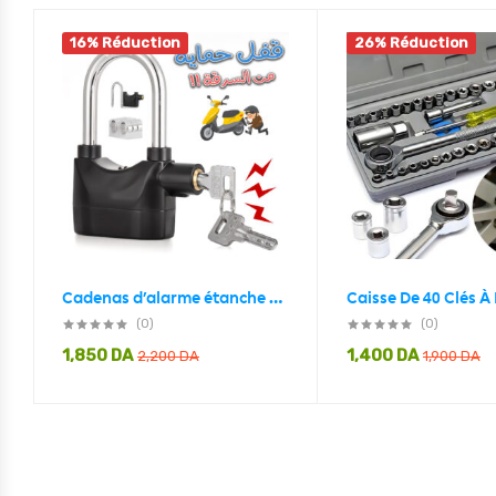
16% Réduction
26% Réduction
Cadenas d’alarme étanche à sirène 110 décibels
(0)
(0)
1,850
DA
1,400
DA
2,200
DA
1,900
DA