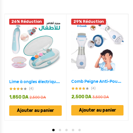
26% Réduction
29% Réduction
Comb Peigne Anti-Poux Électrique et Nettoyeur Cheveux
Lime à ongles électrique pour bébé
(4)
(4)
2,500
DA
1,850
DA
3,500
DA
2,500
DA
Ajouter au panier
Ajouter au panier