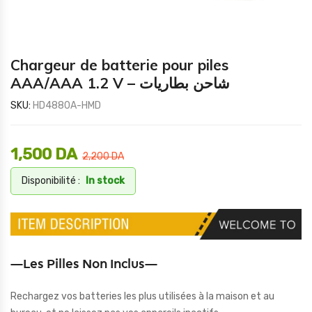
Chargeur de batterie pour piles
AAA/AAA 1.2 V – شاحن بطاريات
SKU:
HD4880A-HMD
1,500
DA
2,200
DA
Disponibilité :
In stock
—Les Pilles Non Inclus—
Rechargez vos batteries les plus utilisées à la maison et au