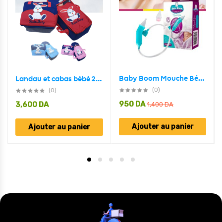
Baby Boom Mouche Bébé Par Aspiration-Nouveau-Né / Enfant
Landau et cabas bèbè 2en1dessin animè 3D
(0)
(0)
950
DA
3,600
DA
1,400
DA
Ajouter au panier
Ajouter au panier