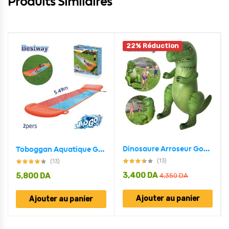
Produits Similaires
22% Réduction
Dinosaure Arroseur Gonflable Pour Enfants Bestway 52294
Toboggan Aquatique Gonflable 2 Personnes 549cm Bestway 52255
(13)
(13)
3,400
DA
5,800
DA
4,350
DA
Ajouter au panier
Ajouter au panier