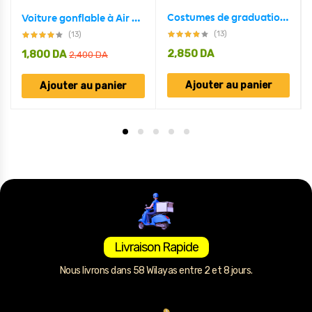
Costumes de graduation académique pour enfants 5-7 ans
Voiture gonflable à Air ballons pour enfants – سيارة بالون الهواء للأطفال
(13)
(13)
2,850
DA
1,800
DA
2,400
DA
Ajouter au panier
Ajouter au panier
Livraison Rapide
Nous livrons dans 58 Wilayas entre 2 et 8 jours.