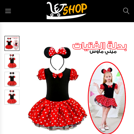
Letshop.dz