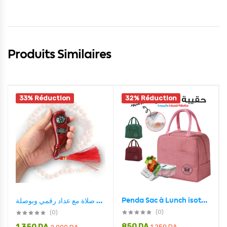
Produits Similaires
33% Réduction
32% Réduction
Penda Sac à Lunch isotherme Portable étanche VGR- حقيبة غداء معزولة محمولة مقاومة للماء
جهاز تسبيح رقمي محمول، سبحة صلاة مع عداد رقمي وبوصلة
(0)
(0)
850
DA
1,250
DA