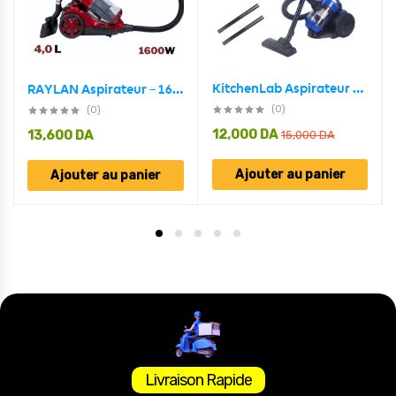
KitchenLab Aspirateur Sans Sac 4en1 Multi-Cyclonique 1400W – مكنسة كهربائية
RAYLAN Aspirateur – 1600 Watts – Réservoir 4 Litres Moteur en aluminium avec contrôle de vitesse
(0)
(0)
12,000
DA
13,600
DA
15,000
DA
Ajouter au panier
Ajouter au panier
Livraison Rapide