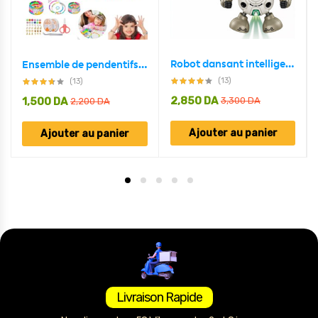
Robot dansant intelligent avec musique et lumières
Ensemble de pendentifs en argile pour la fabrication de bijoux enfant
(13)
(13)
2,850
DA
1,500
DA
3,300
DA
2,200
DA
Ajouter au panier
Ajouter au panier
Livraison Rapide