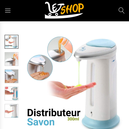
Letshop.dz