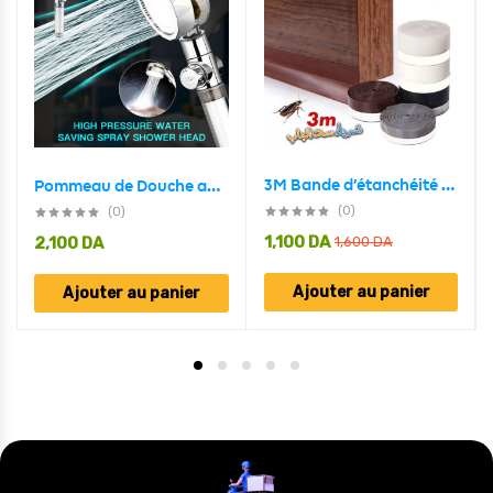
3M Bande d’étanchéité insonorisante anti-poussière,Auto-Adhésive pour le bas des portes
Pommeau de Douche avec Ventilateur Économie 360 Degrés Rotation
(0)
(0)
1,100
DA
2,100
DA
1,600
DA
Ajouter au panier
Ajouter au panier