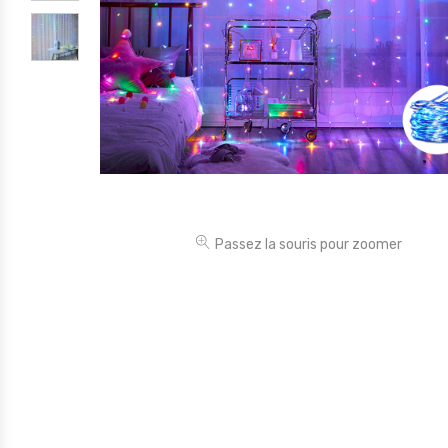
Électronique
Jouets
Maison
Maternité
Outillages & Bricolage
Packs
Sac à dos et Mode
Passez la souris pour zoomer
Soins & Beauté
Sport
Divers