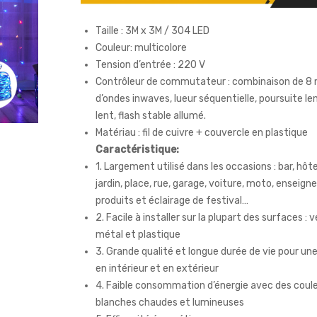
Taille : 3M x 3M / 304 LED
Couleur: multicolore
Tension d’entrée : 220 V
Contrôleur de commutateur : combinaison de 8
d’ondes inwaves, lueur séquentielle, poursuite le
lent, flash stable allumé.
Matériau : fil de cuivre + couvercle en plastique
Caractéristique:
1. Largement utilisé dans les occasions : bar, hôt
jardin, place, rue, garage, voiture, moto, enseign
produits et éclairage de festival…
2. Facile à installer sur la plupart des surfaces : v
métal et plastique
3. Grande qualité et longue durée de vie pour une
en intérieur et en extérieur
4. Faible consommation d’énergie avec des coul
blanches chaudes et lumineuses