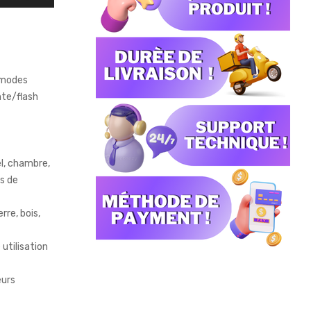
 modes
nte/flash
el, chambre,
es de
erre, bois,
 utilisation
eurs