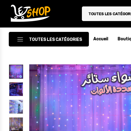
TOUTES LES CATÉGOR
Letshop.dz
Accueil
Bouti
TOUTES LES CATÉGORIES
Accessoires
Accessoires Auto/Moto
Accessoires PC
Camping & Randonnée
Cuisine
Décoration
Electroménager