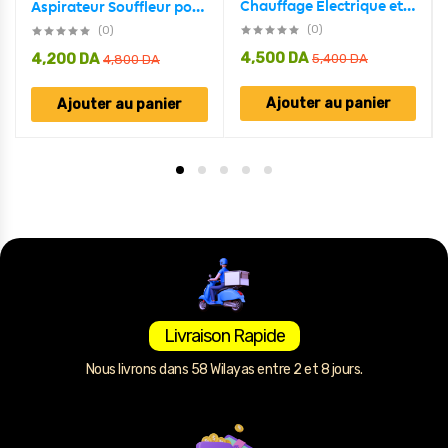
Chauffage Electrique et Gril 360 Degrés Eco Faible Consommation 5 façades 2000 W
Aspirateur Souffleur pour Extérieur et Intérieur 400W
(0)
(0)
4,500
DA
4,200
DA
5,400
DA
4,800
DA
Ajouter au panier
Ajouter au panier
Livraison Rapide
Nous livrons dans 58 Wilayas entre 2 et 8 jours.