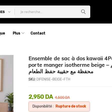
IES
que
Plus
Contact
Ensemble de sac à dos kawaii 4P
porte manger isotherme beige – طقم
محفظة مع حقيبة حفظ الطعام
SKU:
DIFENISE-BEIGE-FTH
2,950
DA
4,500
DA
Disponibilité :
Rupture de stock