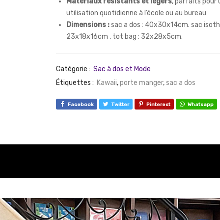
Matériaux résistants et légers
, parfaits pour
utilisation quotidienne à l’école ou au bureau
Dimensions :
sac a dos : 40x30x14cm. sac isoth
23x18x16cm , tot bag : 32x28x5cm.
Catégorie :
Sac à dos et Mode
Étiquettes :
Kawaii
,
porte manger
,
sac a dos
Facebook
Twitter
Pinterest
Whatsapp