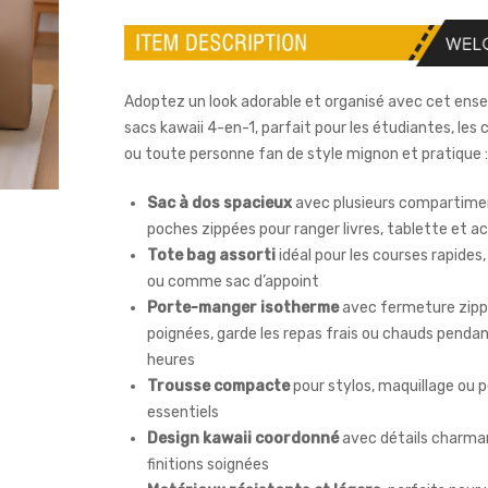
Adoptez un look adorable et organisé avec cet ens
sacs kawaii 4-en-1, parfait pour les étudiantes, les 
ou toute personne fan de style mignon et pratique :
Sac à dos spacieux
avec plusieurs compartime
poches zippées pour ranger livres, tablette et a
Tote bag assorti
idéal pour les courses rapides, 
ou comme sac d’appoint
Porte-manger isotherme
avec fermeture zipp
poignées, garde les repas frais ou chauds penda
heures
Trousse compacte
pour stylos, maquillage ou p
essentiels
Design kawaii coordonné
avec détails charma
finitions soignées