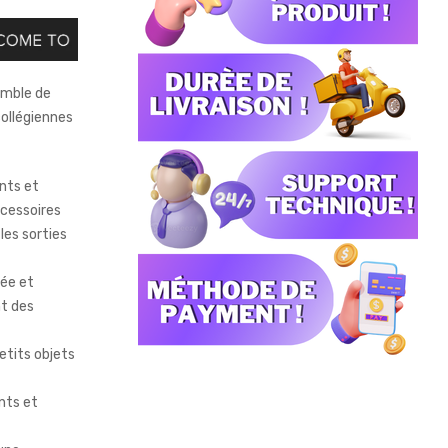
emble de
collégiennes
nts et
ccessoires
les sorties
ée et
nt des
etits objets
nts et