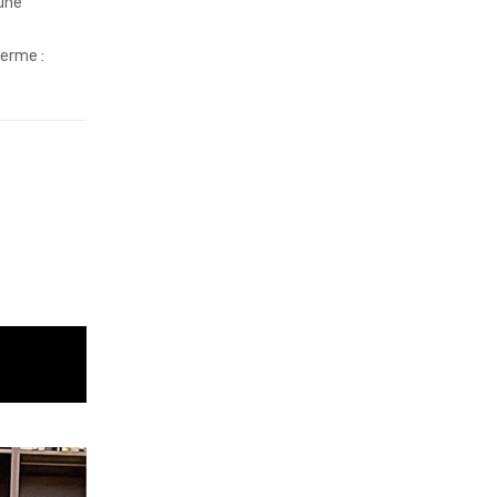
 une
erme :