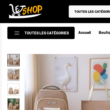
TOUTES LES CATÉGOR
Letshop.dz
Accueil
Bouti
TOUTES LES CATÉGORIES
Accessoires
Accessoires Auto/Moto
Accessoires PC
Camping & Randonnée
Cuisine
Décoration
Electroménager