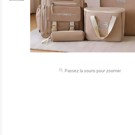
Électronique
Jouets
Maison
Maternité
Outillages & Bricolage
Packs
Passez la souris pour zoomer
Sac à dos et Mode
Soins & Beauté
Sport
Divers