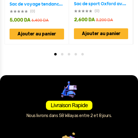
Sac de sport Oxford avec compartiment à chaussures imperméable
Sac de voyage tendance en PU Grand Capacité et Pliable
(0)
(0)
2,600
DA
5,000
DA
3,200
DA
6,400
DA
Ajouter au panier
Ajouter au panier
Livraison Rapide
Nous livrons dans 58 Wilayas entre 2 et 8 jours.