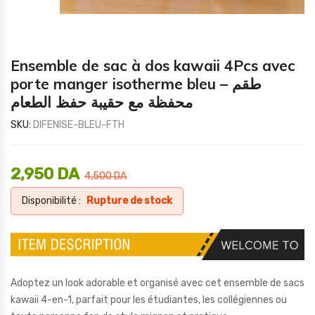
Ensemble de sac à dos kawaii 4Pcs avec
porte manger isotherme bleu – طقم
محفظة مع حقيبة حفظ الطعام
SKU:
DIFENISE-BLEU-FTH
2,950
DA
4,500
DA
Disponibilité :
Rupture de stock
Adoptez un look adorable et organisé avec cet ensemble de sacs
kawaii 4-en-1, parfait pour les étudiantes, les collégiennes ou