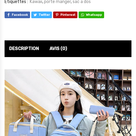
Étiquettes :
Kawaii
,
porte manger
,
sac a dos
Facebook
Twitter
Pinterest
Whatsapp
DESCRIPTION
AVIS (0)