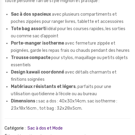
toute personne fan de style mignon et pratique :
Sac à dos spacieux
avec plusieurs compartiments et
poches zippées pour ranger livres, tablette et accessoires
Tote bag assorti
idéal pour les courses rapides, les sorties
ou comme sac d’appoint
Porte-manger isotherme
avec fermeture zippée et
poignées, garde les repas frais ou chauds pendant des heures
Trousse compacte
pour stylos, maquillage ou petits objets
essentiels
Design kawaii coordonné
avec détails charmants et
finitions soignées
Matériaux résistants et légers
, parfaits pour une
utilisation quotidienne à l’école ou au bureau
Dimensions :
sac a dos : 40x30x14cm. sac isotherme :
23x18x16cm , tot bag : 32x28x5cm.
Catégorie :
Sac à dos et Mode