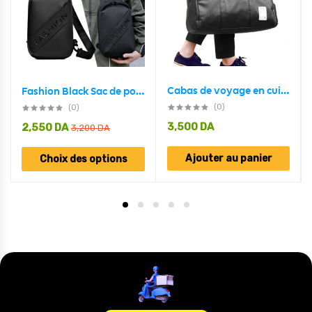
Cabas de voyage en cuir PU Pour Homme
Fashion Black Sac de poitrine décontracté pour hommes avec bandoulière LX068
(0)
(0)
3,500
DA
2,550
DA
3,200
DA
Ajouter au panier
Choix des options