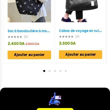
Cabas de voyage en cuir PU Pour Homme
Sac à bandoulière à motif floral avec motif de patch de lettre
(0)
(0)
3,500
DA
2,450
DA
2,850
DA
Ajouter au panier
Ajouter au panier