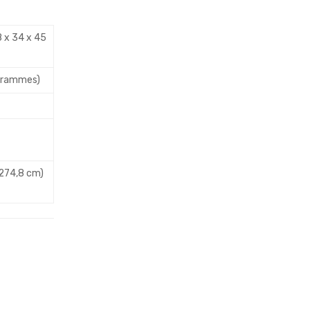
18 x 34 x 45
 grammes)
274,8 cm)