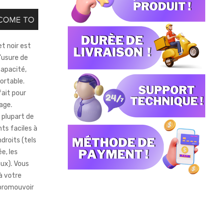
t noir est
’usure de
capacité,
fortable.
fait pour
age.
 plupart de
ts faciles à
droits (tels
e, les
aux). Vous
à votre
 promouvoir