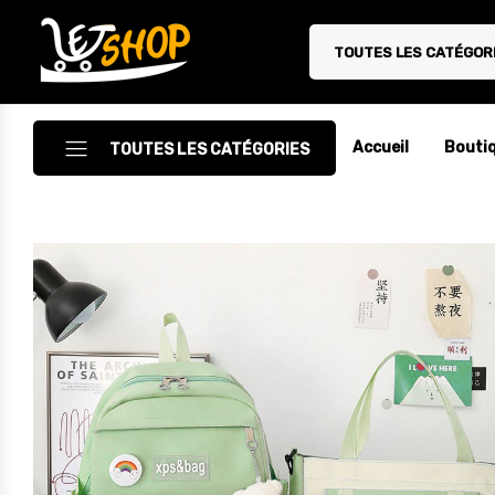
TOUTES LES CATÉGOR
Letshop.dz
Accueil
Bouti
TOUTES LES CATÉGORIES
Accessoires
Accessoires Auto/Moto
Accessoires PC
Camping & Randonnée
Cuisine
Décoration
Electroménager