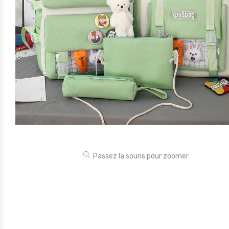
Électronique
Jouets
Maison
Maternité
Outillages & Bricolage
Packs
Sac à dos et Mode
Soins & Beauté
Passez la souris pour zoomer
Sport
Divers