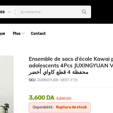
IES
que
Plus
Contact
Ensemble de sacs d’école Kawai 
adolescents 4Pcs JUXINGYUAN V
محفظة 4 قطع كاواي أخضر
SKU:
JUXINGYUAN -VERT-FTH
3,600
DA
4,200
DA
Disponibilité :
Rupture de stock