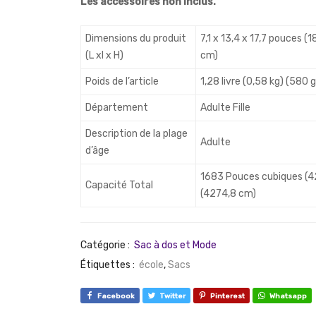
Les accessoires non inclus.
Dimensions du produit
7,1 x 13,4 x 17,7 pouces (
(L xl x H)
cm)
Poids de l’article
1,28 livre (0,58 kg) (580
Département
Adulte Fille
Description de la plage
Adulte
d’âge
1683 Pouces cubiques (4
Capacité Total
(4274,8 cm)
Catégorie :
Sac à dos et Mode
Étiquettes :
école
,
Sacs
Facebook
Twitter
Pinterest
Whatsapp