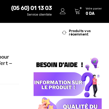
(05 60) 01 13 03
0
Votre panier
0
DA
Service clientèle
Produits vus
récemment
pour
ert –