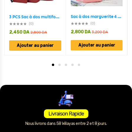
Sac à dos marguerite 4 Pcs multifonction pour femmes en toile
3 PCS Sac à dos multifonctionnel Avec Sortie USB ET Sortie kit-man
(0)
(0)
2,800
DA
2,450
DA
3,200
DA
2,800
DA
Ajouter au panier
Ajouter au panier
Livraison Rapide
Nous livrons dans 58 Wilayas entre 2 et 8 jours.