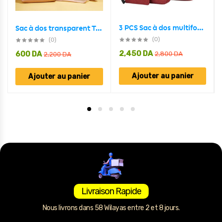
3 PCS Sac à dos multifonctionnel Avec Sortie USB ET Sortie kit-man
Sac à dos transparent Top avec pochette intérieure 2en1 tendence
(0)
(0)
2,450
DA
600
DA
2,800
DA
2,200
DA
Ajouter au panier
Ajouter au panier
Livraison Rapide
Nous livrons dans 58 Wilayas entre 2 et 8 jours.