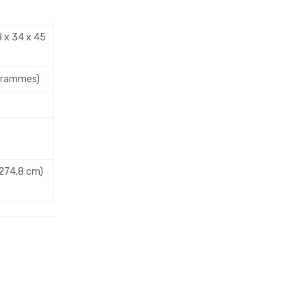
18 x 34 x 45
 grammes)
274,8 cm)