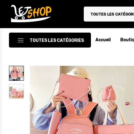
TOUTES LES CATÉGOR
Letshop.dz
Accueil
Bouti
TOUTES LES CATÉGORIES
Accessoires
Accessoires Auto/Moto
Accessoires PC
Camping & Randonnée
Cuisine
Décoration
Electroménager