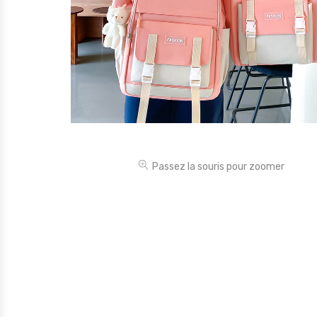
Électronique
Jouets
Maison
Maternité
Outillages & Bricolage
Packs
Passez la souris pour zoomer
Sac à dos et Mode
Soins & Beauté
Sport
Divers