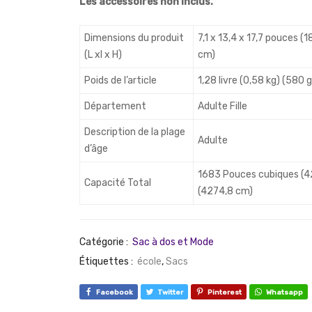
Les accessoires non inclus.
Dimensions du produit
7,1 x 13,4 x 17,7 pouces (
(L xl x H)
cm)
Poids de l’article
1,28 livre (0,58 kg) (580
Département
Adulte Fille
Description de la plage
Adulte
d’âge
1683 Pouces cubiques (4
Capacité Total
(4274,8 cm)
Catégorie :
Sac à dos et Mode
Étiquettes :
école
,
Sacs
Facebook
Twitter
Pinterest
Whatsapp