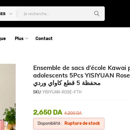
IES
que
Plus
Contact
Ensemble de sacs d’école Kawai 
adolescents 5Pcs YISIYUAN Rose
محفظة 5 قطع كاواي وردي
SKU:
YISIYUAN-ROSE-FTH
2,650
DA
4,200
DA
Disponibilité :
Rupture de stock