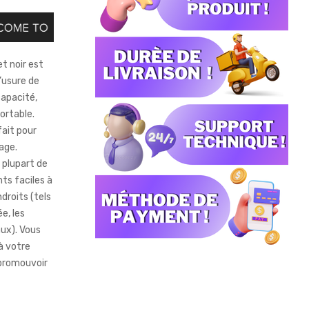
t noir est
’usure de
capacité,
fortable.
fait pour
age.
 plupart de
ts faciles à
droits (tels
e, les
aux). Vous
à votre
 promouvoir