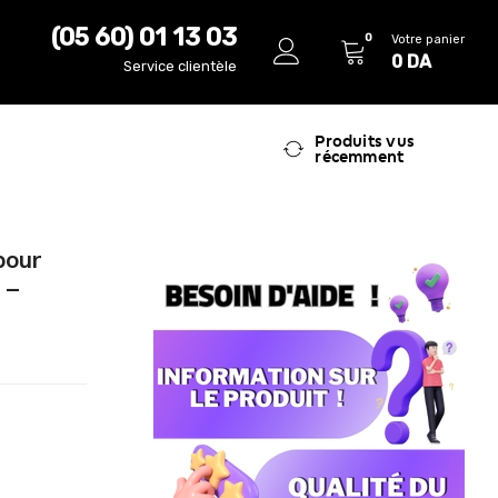
(05 60) 01 13 03
0
Votre panier
0
DA
Service clientèle
Produits vus
récemment
pour
 –