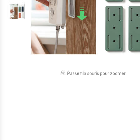
Électronique
Jouets
Maison
Maternité
Outillages & Bricolage
Packs
Passez la souris pour zoomer
Sac à dos et Mode
Soins & Beauté
Sport
Divers