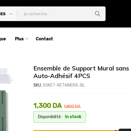
IES
que
Plus
Contact
Ensemble de Support Mural sans
Auto-Adhésif 4PCS
SKU:
SOKET-RETAINERS-BL
1,300
DA
1,800
DA
Disponibilité :
In stock