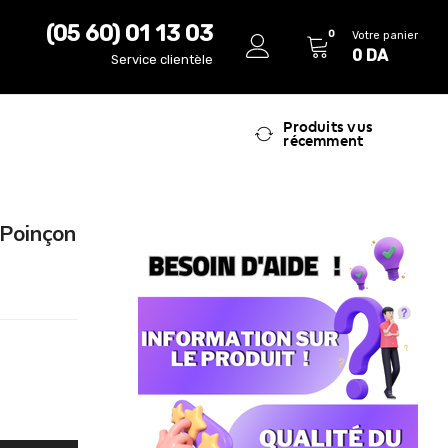
(05 60) 01 13 03
0
Votre panier
0
DA
Service clientèle
Produits vus
récemment
 Poinçon