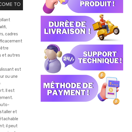
ollant
ifi,
s, cadres
efficacement
 être
rs et autres
ulissant est
mur ou une
e
t. Il est
nement.
 auto-
staller et
détachable
t; il peut