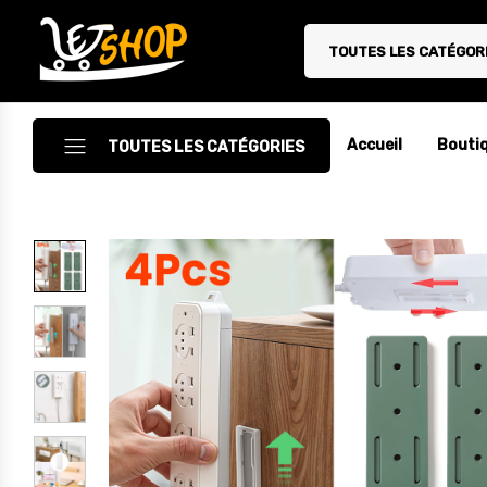
TOUTES LES CATÉGOR
Letshop.dz
Accueil
Bouti
TOUTES LES CATÉGORIES
Accessoires
Accessoires Auto/Moto
Accessoires PC
Camping & Randonnée
Cuisine
Décoration
Electroménager