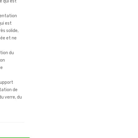
e qui est
mentation
ui est
ès solide,
xée et ne
stion du
don
de
support
tation de
du verre, du