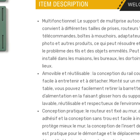
Multifonctionnel: Le support de multiprise autoc
convient à différentes tailles de prises, routeurs W
télécommandes, boîtes à mouchoirs, adaptateur
photo et autres produits, ce qui peut résoudre 
le problème des fils et des objets emmêlés. Peut
installé dans les maisons, les bureaux, les dortoi
lieux.
Amovible et réutilisable : la conception du rail co
facile à entretenir et à détacher. Monté sur un 
table, vous pouvez facilement retirer la barrett
d’alimentation en la faisant glisser hors du suppor
lavable, réutilisable et respectueux de l’environ
Conception pratique: le routeur est fixé au mur,
adhésif et la conception sans trou est facile à in
protège mieux le mur; la conception de l’insert 
est pratique pour le démontage et le déplacemen