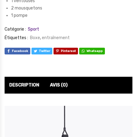
1 ventouses
2 mousquetons
1 pompe
Catégorie :
Sport
Étiquettes :
Boxe
,
entraînement
Facebook
Twitter
Pinterest
Whatsapp
DESCRIPTION
AVIS (0)