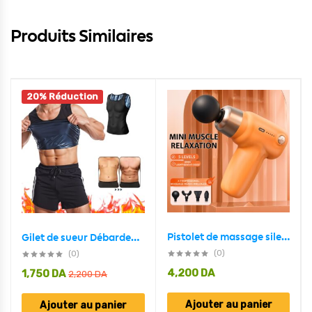
Produits Similaires
20% Réduction
Pistolet de massage silencieux professionnel à 5 vitesses, léger et portable
Gilet de sueur Débardeur Polymère amincissement perte de poids Fitness Gym sueur
(0)
(0)
4,200
DA
1,750
DA
2,200
DA
Ajouter au panier
Ajouter au panier