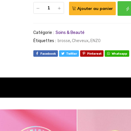
Ajouter au panier
Catégorie :
Soins & Beauté
Étiquettes :
brosse
,
Cheveux
,
ENZO
Facebook
Twitter
Pinterest
Whatsapp