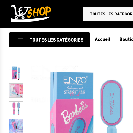
TOUTES LES CATÉGOR
Letshop.dz
Accueil
Bouti
TOUTES LES CATÉGORIES
Accessoires
Accessoires Auto/Moto
Accessoires PC
Camping & Randonnée
Cuisine
Décoration
Electroménager