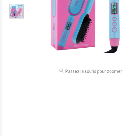
Électronique
Jouets
Maison
Maternité
Outillages & Bricolage
Packs
Passez la souris pour zoomer
Sac à dos et Mode
Soins & Beauté
Sport
Divers