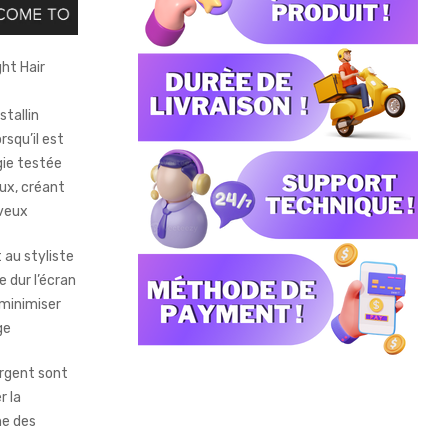
ht Hair
stallin
rsqu’il est
gie testée
ux, créant
eveux
 au styliste
e dur l’écran
 minimiser
ge
argent sont
r la
ne des