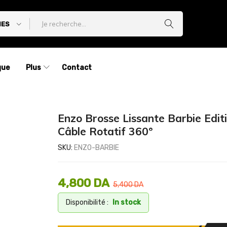
IES
que
Plus
Contact
Enzo Brosse Lissante Barbie Edit
Câble Rotatif 360°
SKU:
ENZO-BARBIE
4,800
DA
5,400
DA
Disponibilité :
In stock