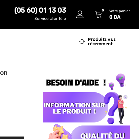
(05 60) 01 13 03
0
Votre panier
0
DA
Service clientèle
Produits vus
récemment
ion