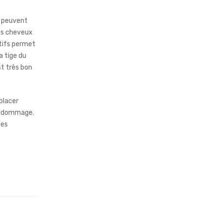
i peuvent
des cheveux
atifs permet
a tige du
st très bon
placer
’endommage.
ées