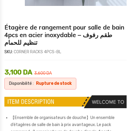
Étagère de rangement pour salle de bain
4pcs en acier inoxydable – طقم رفوف
تنظيم للحمام
SKU:
CORNER RACKS 4PCS-BL
3,100
DA
3,600
DA
Disponibilité :
Rupture de stock
【Ensemble de organisateurs de douche】Un ensemble
d’étagères de salle de bain à prix avantageux. Le pack