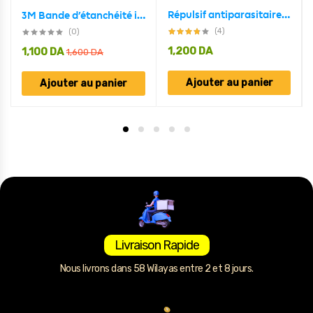
Répulsif antiparasitaire ultrasonique 2en1 et zapper d’insectes
3M Bande d’étanchéité insonorisante anti-poussière,Auto-Adhésive pour le bas des portes
(4)
(0)
1,200
DA
1,100
DA
1,600
DA
Ajouter au panier
Ajouter au panier
Livraison Rapide
Nous livrons dans 58 Wilayas entre 2 et 8 jours.