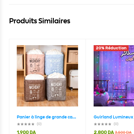
Produits Similaires
20% Réduction
Panier à linge de grande capacité pliable pour vêtements couette
(0)
(0)
1,900
DA
2,800
DA
3,500
DA