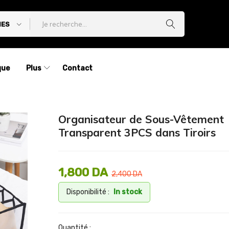
IES
que
Plus
Contact
Organisateur de Sous-Vêtement
Transparent 3PCS dans Tiroirs
1,800
DA
2,400
DA
Disponibilité :
In stock
Quantité :