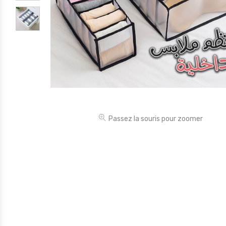
Électronique
Jouets
Maison
Maternité
Outillages & Bricolage
Packs
Passez la souris pour zoomer
Sac à dos et Mode
Soins & Beauté
Sport
Divers