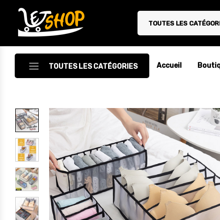
TOUTES LES CATÉGOR
Letshop.dz
Accueil
Bouti
TOUTES LES CATÉGORIES
Accessoires
Accessoires Auto/Moto
Accessoires PC
Camping & Randonnée
Cuisine
Décoration
Electroménager