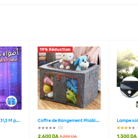
19% Réduction
Guirland Lumineux 3\3 M pour la décoration de la maison
Coffre de Rangement Pliable Pour Vêtements et Articles
(0)
2,600
DA
1,300
DA
3,200
DA