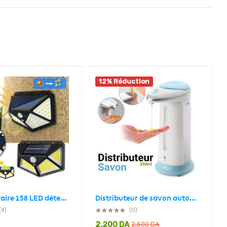
12% Réduction
Lampe solaire 158 LED détecteur de mouvement imperméable 3 modes
Distributeur de savon automatique à capteur sans contact 300 ml
(4)
(0)
2,200
DA
2,500
DA