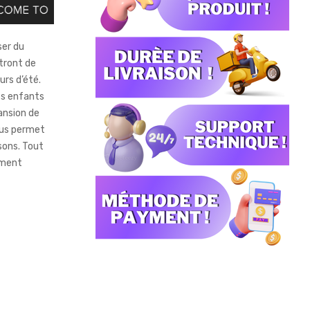
ser du
tront de
urs d’été.
es enfants
pansion de
vous permet
sons. Tout
ement