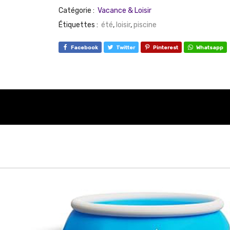
Catégorie :
Vacance & Loisir
Étiquettes :
été
,
loisir
,
piscine
Facebook
Twitter
Pinterest
Whatsapp