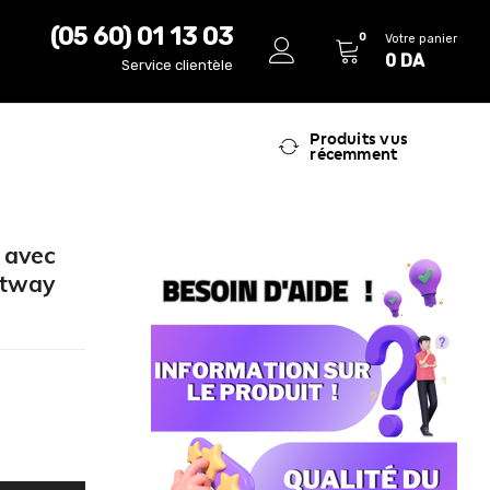
(05 60) 01 13 03
0
Votre panier
0
DA
Service clientèle
Produits vus
récemment
 avec
stway