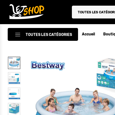
TOUTES LES CATÉGOR
Letshop.dz
Accueil
Bouti
TOUTES LES CATÉGORIES
Accessoires
Accessoires Auto/Moto
Accessoires PC
Camping & Randonnée
Cuisine
Décoration
Electroménager