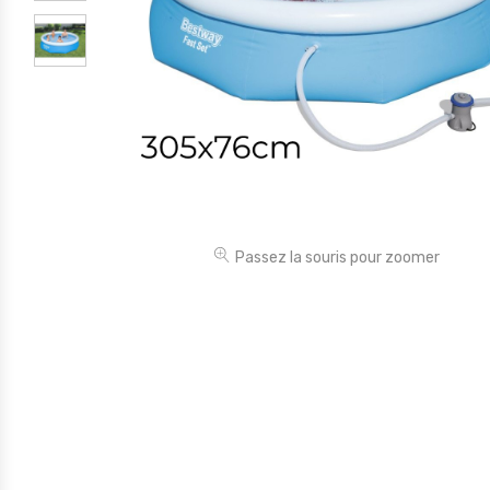
Électronique
Jouets
Maison
Maternité
Outillages & Bricolage
Packs
Passez la souris pour zoomer
Sac à dos et Mode
Soins & Beauté
Sport
Divers