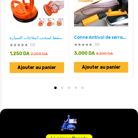
Canne Antivol de serrage du frein à main au le levier de vitesse
اداة شفط لسحب انبعاجات السيارة – ventouse extracteur de bosses de voiture
(0)
(0)
3,000
DA
1,250
DA
4,200
DA
2,200
DA
Ajouter au panier
Ajouter au panier