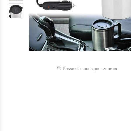
Électronique
Jouets
Maison
Maternité
Outillages & Bricolage
Packs
Passez la souris pour zoomer
Sac à dos et Mode
Soins & Beauté
Sport
Divers