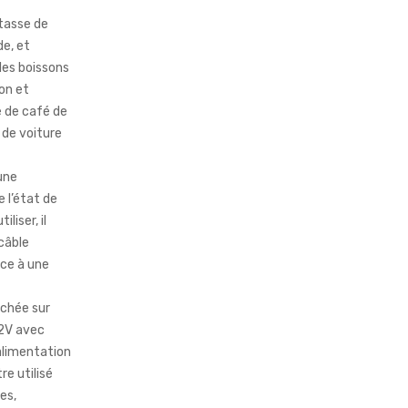
 tasse de
de, et
les boissons
on et
 de café de
 de voiture
 une
 l’état de
liser, il
 câble
âce à une
nchée sur
12V avec
’alimentation
e utilisé
es,