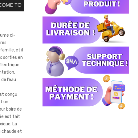
lume ci-
très
amille, et il
x sorties en
électrique
ntation,
 de l’eau
est conçu
et un
our boire de
lée est fait
xique. La
u chaude et