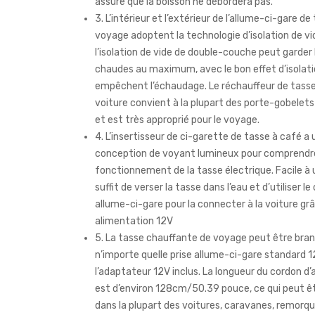
assure que la boisson ne débordera pas.
3. L’intérieur et l’extérieur de l’allume-ci-gare de
voyage adoptent la technologie d’isolation de vi
l’isolation de vide de double-couche peut garder 
chaudes au maximum, avec le bon effet d’isolati
empêchent l’échaudage. Le réchauffeur de tasse
voiture convient à la plupart des porte-gobelets
et est très approprié pour le voyage.
4. L’insertisseur de ci-garette de tasse à café a
conception de voyant lumineux pour comprendre
fonctionnement de la tasse électrique. Facile à uti
suffit de verser la tasse dans l’eau et d’utiliser le
allume-ci-gare pour la connecter à la voiture gr
alimentation 12V
5. La tasse chauffante de voyage peut être bra
n’importe quelle prise allume-ci-gare standard 
l’adaptateur 12V inclus. La longueur du cordon d
est d’environ 128cm/50.39 pouce, ce qui peut êtr
dans la plupart des voitures, caravanes, remorqu