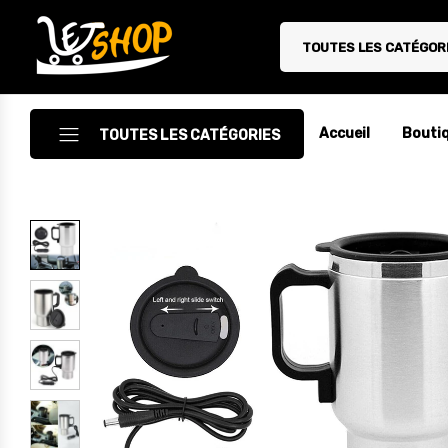
TOUTES LES CATÉGOR
Letshop.dz
Accueil
Bouti
TOUTES LES CATÉGORIES
Accessoires
Accessoires Auto/Moto
Accessoires PC
Camping & Randonnée
Cuisine
Décoration
Electroménager