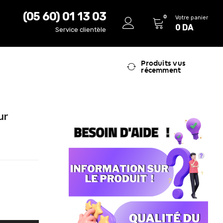
(05 60) 01 13 03
0
Votre panier
0
DA
Service clientèle
Produits vus
récemment
ur