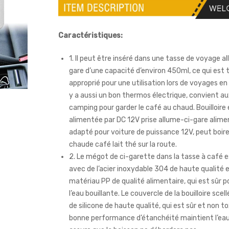
Caractéristiques:
1. Il peut être inséré dans une tasse de voyage al
gare d’une capacité d’environ 450ml, ce qui est 
approprié pour une utilisation lors de voyages en f
y a aussi un bon thermos électrique, convient au
camping pour garder le café au chaud. Bouilloire 
alimentée par DC 12V prise allume-ci-gare alime
adapté pour voiture de puissance 12V, peut boire
chaude café lait thé sur la route.
2. Le mégot de ci-garette dans la tasse à café 
avec de l’acier inoxydable 304 de haute qualité 
matériau PP de qualité alimentaire, qui est sûr p
l’eau bouillante. Le couvercle de la bouilloire scel
de silicone de haute qualité, qui est sûr et non to
bonne performance d’étanchéité maintient l’ea