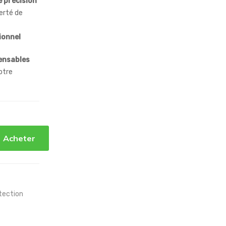
e précision
berté de
ionnel
ensables
otre
Acheter
tection