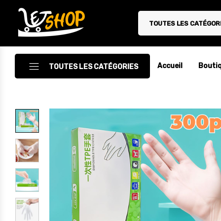
TOUTES LES CATÉGOR
Letshop.dz
Accueil
Bouti
TOUTES LES CATÉGORIES
Accessoires
Accessoires Auto/Moto
Accessoires PC
Camping & Randonnée
Cuisine
Décoration
Electroménager