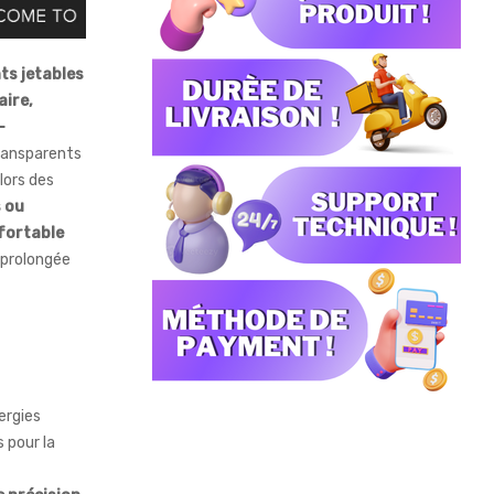
ts jetables
aire,
-
transparents
lors des
 ou
fortable
 prolongée
ergies
s pour la