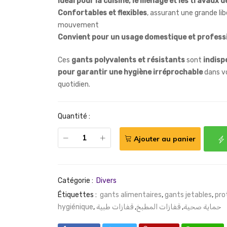
Idéal pour la cuisine, le ménage et les travaux d
Confortables et flexibles
, assurant une grande li
mouvement
Convient pour un usage domestique et profess
Ces
gants polyvalents et résistants
sont
indisp
pour garantir une hygiène irréprochable
dans v
quotidien.
Quantité :
Ajouter au panier
Catégorie :
Divers
Étiquettes :
gants alimentaires
,
gants jetables
,
pro
hygiénique
,
قفازات طبية
,
قفازات المطبخ
,
حماية صحية