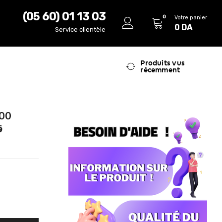
(05 60) 01 13 03
0
Votre panier
0
DA
Service clientèle
Produits vus
récemment
300
ق