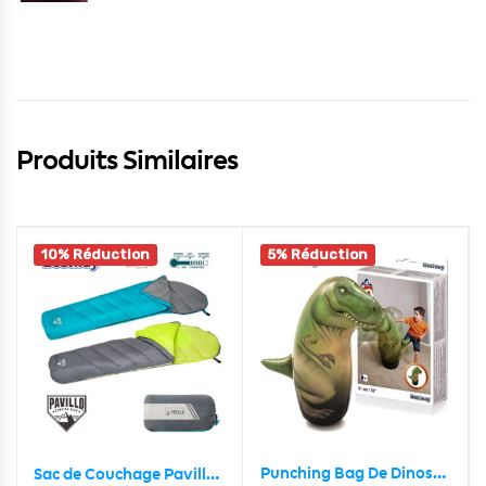
Produits Similaires
10% Réduction
5% Réduction
Punching Bag De Dinosaures En PVC Bestway 52287
Sac de Couchage Pavillo 6 -10°C 220 x 75 x 50cm Bestway 68102 – حقيبة نوم أصلية من بافيلو